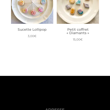
Sucette Lollipop
Petit coffret
« Diamants »
3,00
€
15,00
€
ADRESSE