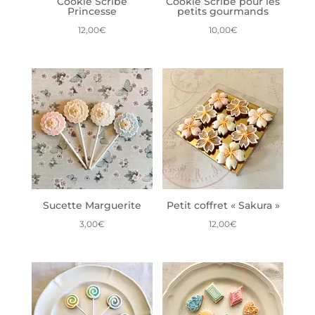
Cookie Scribe
Cookie Scribe pour les
Princesse
petits gourmands
12,00
€
10,00
€
Sucette Marguerite
Petit coffret « Sakura »
3,00
€
12,00
€